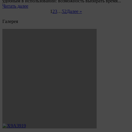
удобным в использовании: возможность выбирать время...
Читать далее
1
2
3
…
52
Далее »
Галерея