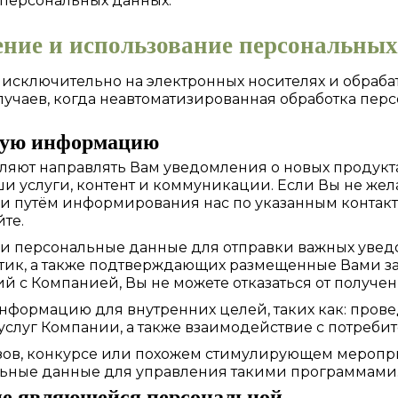
 персональных данных.
ение и использование персональны
исключительно на электронных носителях и обраба
лучаев, когда неавтоматизированная обработка пер
ную информацию
яют направлять Вам уведомления о новых продукт
ши услуги, контент и коммуникации. Если Вы не же
ки путём информирования нас по указанным контакт
те.
ши персональные данные для отправки важных уве
тик, а также подтверждающих размещенные Вами за
с Компанией, Вы не можете отказаться от получен
формацию для внутренних целей, таких как: прове
услуг Компании, а также взаимодействие с потреби
зов, конкурсе или похожем стимулирующем меропри
ьные данные для управления такими программами
не являющейся персональной