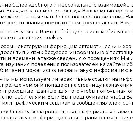
чение более удобного и персонального взаимодейст
. Зная, что кто-либо, используя Ваш компьютер ил
ы можем обеспечивать более полное соответствие 
е все эти знания помогают нам предоставлять Вам 
 используемого Вами веб-браузера или мобильного у
осле отключения cookies.
бираем некоторую информацию автоматически и хра
адрес), тип и язык браузера, информацию о поставщ
аты и времени, а также сведения о посещениях. М
та, изучения поведения пользователей на сайте и
 Компания может использовать такую информацию в 
очты мы используем интерактивные ссылки на инф
, прежде чем они попадают на страницу назначения 
 «проходные» данные, для того чтобы помочь нам о
с потребителями. Если Вы предпочитаете, чтобы 
м или графическим ссылкам в сообщениях электрон
сообщения электронной почты в формате, читаемом
зовать такую информацию для ограничения колич