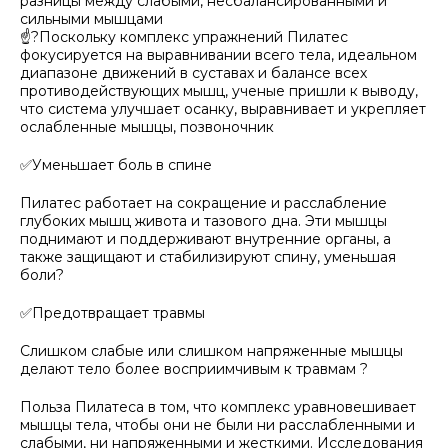
разницы между слабыми, несбалансированными и
сильными мышцами
☝?Поскольку комплекс упражнений Пилатес
фокусируется на выравнивании всего тела, идеальном
диапазоне движений в суставах и балансе всех
противодействующих мышц, ученые пришли к выводу,
что система улучшает осанку, выравнивает и укрепляет
ослабленные мышцы, позвоночник
✅Уменьшает боль в спине
Пилатес работает на сокращение и расслабление
глубоких мышц живота и тазового дна. Эти мышцы
поднимают и поддерживают внутренние органы, а
также защищают и стабилизируют спину, уменьшая
боли?
✅Предотвращает травмы
Слишком слабые или слишком напряженные мышцы
делают тело более восприимчивым к травмам ?
Польза Пилатеса в том, что комплекс уравновешивает
мышцы тела, чтобы они не были ни расслабленными и
слабыми, ни напряженными и жесткими. Исследования