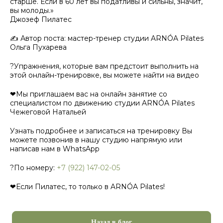
старше. Если в 60 лет вы податливы и сильны, значит,
вы молоды.»
Джозеф Пилатес
✍ Автор поста: мастер-тренер студии ARNÓA Pilates
Ольга Пухарева
?Упражнения, которые вам предстоит выполнить на
этой онлайн-тренировке, вы можете найти на видео
❤Мы приглашаем вас на онлайн занятие со
специалистом по движению студии ARNÓA Pilates
Чежеговой Натальей
Узнать подробнее и записаться на тренировку Вы
можете позвонив в нашу студию напрямую или
написав нам в WhatsApp
?По номеру:
+7 (922) 147-02-05
❤Если Пилатес, то только в ARNÓA Pilates!
Назад в блог